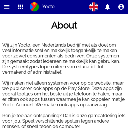
Yocto
Home
Products
About
Contact
FAQ
About
Team
Partners
Jobs
Feedback
Wij zijn Yocto, een Nederlands bedrijf met als doel om
veel informatie snel en makkelijk toegankelijk te maken
voor zowel consumenten als bedrijven. Onze systemen
zijn gemaakt zodat iedereen ze makkelijk kan gebruiken.
De systeemtypes lopen uiteen van educatief, tot
vermakend of administratief.
Wij maken niet alleen systemen voor op de website, maar
we publiceren ook apps op de Play Store. Deze apps zijn
vooral tooltjes om het beste uit je telefoon te halen, maar
er zitten ook apps tussen waarmee je kan koppelen met je
Yocto Account. We maken ook apps op aanvraag.
Ben je toe aan ontspanning? Dan is onze gameafdeling iets
voor jou. Speel verschillende spellen tegen andere
mensen, of speel tegen de computer.