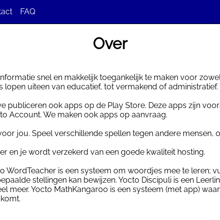
tact
FAQ
dback
Over
l informatie snel en makkelijk toegankelijk te maken voor zo
lopen uiteen van educatief, tot vermakend of administratief.
publiceren ook apps op de Play Store. Deze apps zijn vooral 
octo Account. We maken ook apps op aanvraag.
voor jou. Speel verschillende spellen tegen andere mensen, 
r en je wordt verzekerd van een goede kwaliteit hosting.
 WordTeacher is een systeem om woordjes mee te leren; vul 
epaalde stellingen kan bewijzen. Yocto Discipuli is een Lee
g veel meer. Yocto MathKangaroo is een systeem (met app) wa
 komt.