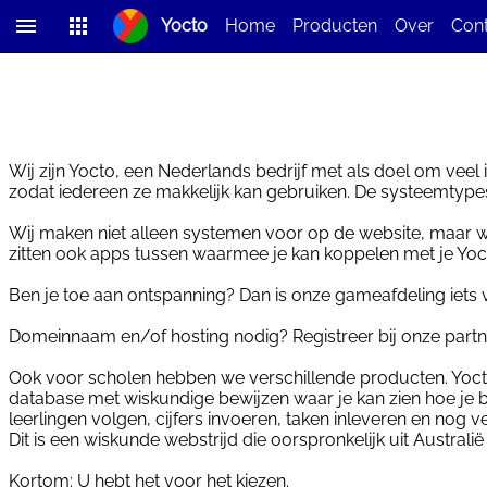
Yocto
Home
Producten
Over
Con
Team
Partners
Vacatures
Fee
Wij zijn Yocto, een Nederlands bedrijf met als doel om vee
zodat iedereen ze makkelijk kan gebruiken. De systeemtypes 
Wij maken niet alleen systemen voor op de website, maar we 
zitten ook apps tussen waarmee je kan koppelen met je Y
Ben je toe aan ontspanning? Dan is onze gameafdeling iets 
Domeinnaam en/of hosting nodig? Registreer bij onze partne
Ook voor scholen hebben we verschillende producten. Yocto
database met wiskundige bewijzen waar je kan zien hoe je b
leerlingen volgen, cijfers invoeren, taken inleveren en no
Dit is een wiskunde webstrijd die oorspronkelijk uit Australië
Kortom: U hebt het voor het kiezen.