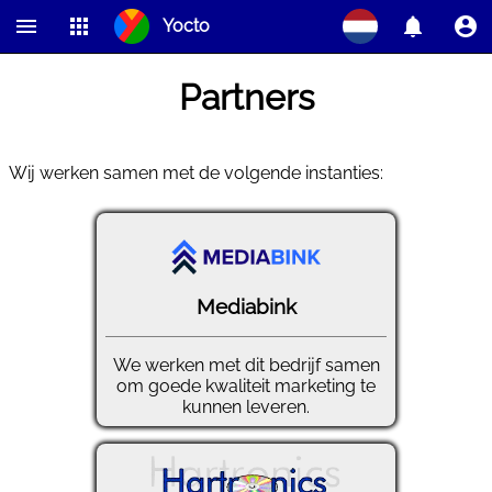
Yocto
Home
Producten
Over
Contact
FAQ
Partners
Team
Partners
Vacatures
Feedback
Wij werken samen met de volgende instanties:
Mediabink
We werken met dit bedrijf samen
om goede kwaliteit marketing te
kunnen leveren.