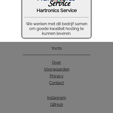
Hartronics Service
We werken met dit bedrijf samen
om goede kwaliteit hosting te
kunnen leveren.
Yocto
Over
Voorwaarden
Privacy
Contact
Instagram
GitHub